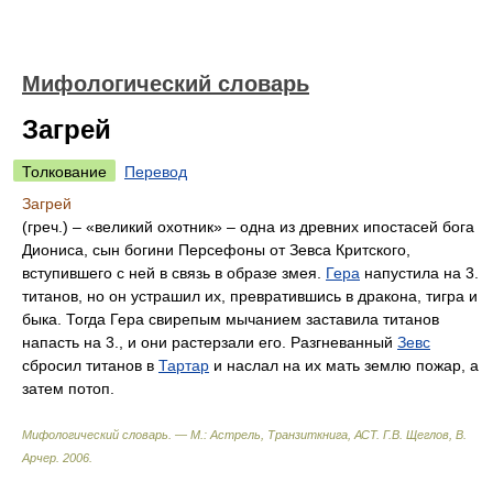
Мифологический словарь
Загрей
Толкование
Перевод
Загрей
(греч.) – «великий охотник» – одна из древних ипостасей бога
Диониса, сын богини Персефоны от Зевса Критского,
вступившего с ней в связь в образе змея.
Гера
напустила на 3.
титанов, но он устрашил их, превратившись в дракона, тигра и
быка. Тогда Гера свирепым мычанием заставила титанов
напасть на 3., и они растерзали его. Разгневанный
Зевс
сбросил титанов в
Тартар
и наслал на их мать землю пожар, а
затем потоп.
Мифологический словарь. — М.: Астрель, Транзиткнига, АСТ
.
Г.В. Щеглов, В.
Арчер
.
2006
.