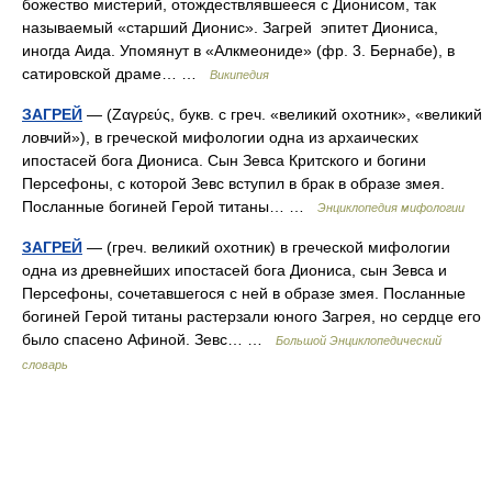
божество мистерий, отождествлявшееся с Дионисом, так
называемый «старший Дионис». Загрей эпитет Диониса,
иногда Аида. Упомянут в «Алкмеониде» (фр. 3. Бернабе), в
сатировской драме… …
Википедия
ЗАГРЕЙ
— (Ζαγρεύς, букв. с греч. «великий охотник», «великий
ловчий»), в греческой мифологии одна из архаических
ипостасей бога Диониса. Сын Зевса Критского и богини
Персефоны, с которой Зевс вступил в брак в образе змея.
Посланные богиней Герой титаны… …
Энциклопедия мифологии
ЗАГРЕЙ
— (греч. великий охотник) в греческой мифологии
одна из древнейших ипостасей бога Диониса, сын Зевса и
Персефоны, сочетавшегося с ней в образе змея. Посланные
богиней Герой титаны растерзали юного Загрея, но сердце его
было спасено Афиной. Зевс… …
Большой Энциклопедический
словарь