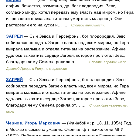
орфич. божество, возможно, др. бог плодородия. Зевс,
согласно мифу, хотел передать ему власть над миром, но Гера
из ревности приказала титанам умертвить младенца. Они
растерзали его на куски и… …
Словарь античности
ЗАГРЕЙ
— Сын Зевса и Персефоны, бог плодородия. Зевс
собирался передать Загрею власть над всем миром, но Гера
выкрала малыша и отдала титанам на растерзание. Афине
удалось выхватить сердце Загрея, которое проглотил Зевс,
благодаря чему Семела родила от… …
Cловарь-справочник по
Древней Греции и Риму, по мифологии
ЗАГРЕЙ
— Сын Зевса и Персефоны, бог плодородия. Зевс
собирался передать Загрею власть над всем миром, но Гера
выкрала малыша и отдала титанам на растерзание. Афине
удалось выхватить сердце Загрея, которое проглотил Зевс,
благодаря чему Семела родила от… …
Список древнегреческих
имен
Чернов, Игорь Маркович
— (Файнбойм; р. 18. 11. 1954) Род.
в Москве в семье служащих. Окончил ф т психологии МГУ
(1971). Работал инженером программистом в Госкомиздате