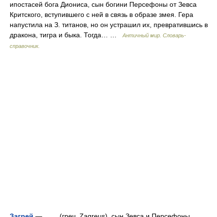
ипостасей бога Диониса, сын богини Персефоны от Зевса
Критского, вступившего с ней в связь в образе змея. Гера
напустила на З. титанов, но он устрашил их, превратившись в
дракона, тигра и быка. Тогда… …
Античный мир. Словарь-
справочник.
Загрей
— (греч. Zagreus). сын Зевса и Персефоны,