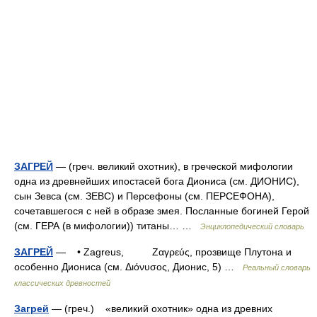
ЗАГРЕЙ
— (греч. великий охотник), в греческой мифологии
одна из древнейших ипостасей бога Диониса (см. ДИОНИС),
сын Зевса (см. ЗЕВС) и Персефоны (см. ПЕРСЕФОНА),
сочетавшегося с ней в образе змея. Посланные богиней Герой
(см. ГЕРА (в мифологии)) титаны… …
Энциклопедический словарь
ЗАГРЕЙ
— • Zagreus, Ζαγρεύς, прозвище Плутона и
особенно Диониса (см. Διόνυσος, Дионис, 5) …
Реальный словарь
классических древностей
Загрей
— (греч.) «великий охотник» одна из древних