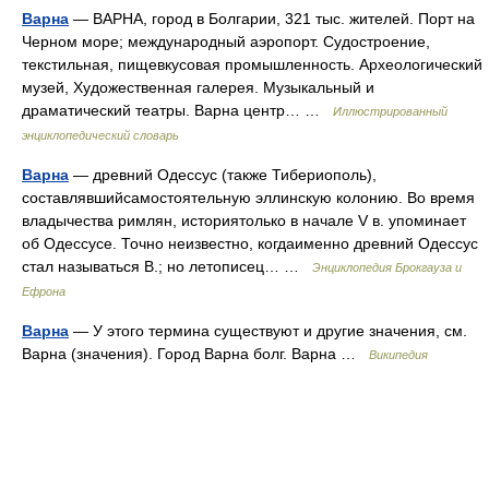
Варна
— ВАРНА, город в Болгарии, 321 тыс. жителей. Порт на
Черном море; международный аэропорт. Судостроение,
текстильная, пищевкусовая промышленность. Археологический
музей, Художественная галерея. Музыкальный и
драматический театры. Варна центр… …
Иллюстрированный
энциклопедический словарь
Варна
— древний Одессус (также Тибеpиополь),
составлявшийсамостоятельную эллинскую колонию. Во время
владычества римлян, историятолько в начале V в. упоминает
об Одессусе. Точно неизвестно, когдаименно древний Одессус
стал называться В.; но летописец… …
Энциклопедия Брокгауза и
Ефрона
Варна
— У этого термина существуют и другие значения, см.
Варна (значения). Город Варна болг. Варна …
Википедия