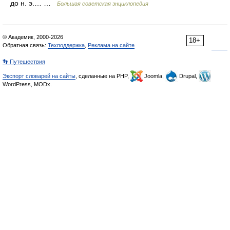
до н. э.… …
Большая советская энциклопедия
© Академик, 2000-2026
18+
Обратная связь:
Техподдержка
,
Реклама на сайте
👣 Путешествия
Экспорт словарей на сайты
, сделанные на PHP,
Joomla,
Drupal,
WordPress, MODx.