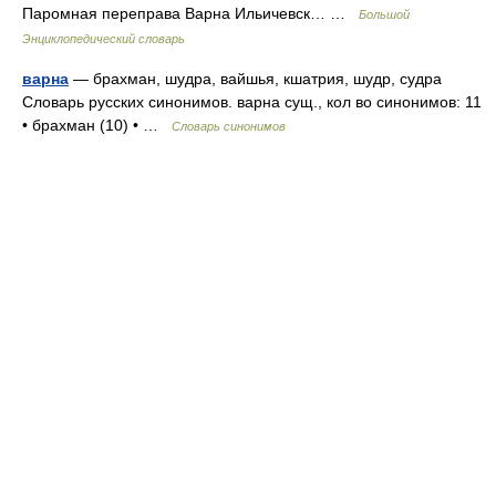
Паромная переправа Варна Ильичевск… …
Большой
Энциклопедический словарь
варна
— брахман, шудра, вайшья, кшатрия, шудр, судра
Словарь русских синонимов. варна сущ., кол во синонимов: 11
• брахман (10) • …
Словарь синонимов