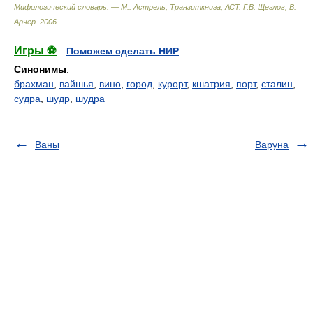
Мифологический словарь. — М.: Астрель, Транзиткнига, АСТ
.
Г.В. Щеглов, В.
Арчер
.
2006
.
Игры ⚽
Поможем сделать НИР
Синонимы
:
брахман
,
вайшья
,
вино
,
город
,
курорт
,
кшатрия
,
порт
,
сталин
,
судра
,
шудр
,
шудра
Ваны
Варуна