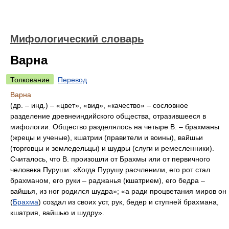
Мифологический словарь
Варна
Толкование
Перевод
Варна
(др. – инд.) – «цвет», «вид», «качество» – сословное
разделение древнеиндийского общества, отразившееся в
мифологии. Общество разделялось на четыре В. – брахманы
(жрецы и ученые), кшатрии (правители и воины), вайшьи
(торговцы и земледельцы) и шудры (слуги и ремесленники).
Считалось, что В. произошли от Брахмы или от первичного
человека Пуруши: «Когда Пурушу расчленили, его рот стал
брахманом, его руки – раджанья (кшатрием), его бедра –
вайшья, из ног родился шудра»; «а ради процветания миров он
(
Брахма
) создал из своих уст, рук, бедер и ступней брахмана,
кшатрия, вайшью и шудру».