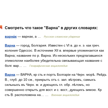
Смотреть что такое "Варна" в других словарях:
варна́к
— варнак, а …
Русское словесное ударение
Варна
— город, Болгария. Известен с VI в. до н. э. как греч.
колония Одессос. В источнике XII в. впервые упоминается как
Варна; название по р. Варна. Из нескольких предлагавшихся
этимологии наиболее убедительна связывающая название с
болг. вар… …
Географическая энциклопедия
Варна
— ВАРНА, кр сть и портъ Болгаріи на Черн. морѣ. Рейдъ
В., глуб. до 10 сж., прикрытъ отъ с. зап. вѣтровъ, самыхъ
сильныхъ въ Черн. м. и дующихъ гл. обр. лѣтомъ, но
совершенно открытъ для вост. и с. вост., дующихъ зимою. Кр
сть В. расположена на… …
Военная энциклопедия