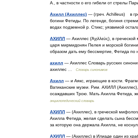
А., в частности о его гибели от стрелы 
Ахилл (Ахиллес)
— (греч. Achilleus) в 
богини Фетиды. По легенде, богиня стреми
водах подземной р. Стикс; уязвимой оста
АХИЛЛ
— Ахиллес (Άχιλλεύς), в греческой
царя мирмидонян Пелея и морской богини
образом дать ему бессмертие, Фетида по
ахилл
— Ахиллес Словарь русских синонимо
ахиллес …
Словарь синонимов
Ахилл
— и Аякс, играющие в кости. Фрагм
Ватиканские музеи. Рим. АХИЛЛ (Ахиллес)
осаждавших Трою. Мать Ахилла Фетида, 
энциклопедический словарь
АХИЛЛ
— (Ахиллес), в греческой мифолог
Ахилла Фетида, желая сделать сына бессм
за которую она держала Ахилла, не косн
АХИЛЛ
— (Ахиллес) в Илиаде один из хра