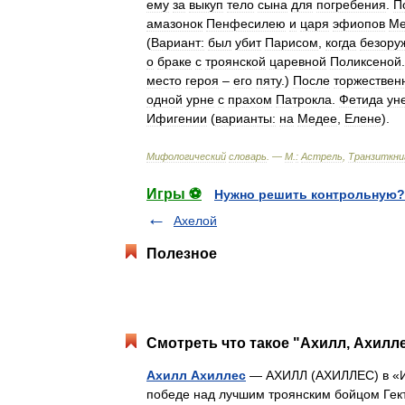
ему
за
выкуп
тело
сына
для
погребения
.
П
амазонок
Пенфесилею
и
царя
эфиопов
Ме
(
Вариант:
был
убит
Парисом
,
когда
безору
о
браке
с
троянской
царевной
Поликсеной
место
героя
–
его
пяту
.)
После
торжествен
одной
урне
с
прахом
Патрокла
.
Фетида
ун
Ифигении
(
варианты:
на
Медее
,
Елене
).
Мифологический
словарь
. —
М
.
:
Астрель
,
Транзиткни
Игры ⚽
Нужно решить контрольную?
Ахелой
Полезное
Смотреть что такое "Ахилл, Ахилле
Ахилл Ахиллес
— АХИЛЛ (АХИЛЛЕС) в «Ил
победе над лучшим троянским бойцом Гект