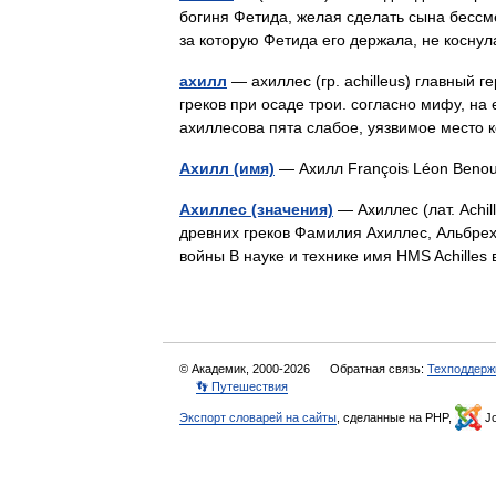
богиня Фетида, желая сделать сына бессм
за которую Фетида его держала, не косн
ахилл
— ахиллес (гр. achilleus) главный 
греков при осаде трои. согласно мифу, на
ахиллесова пята слабое, уязвимое место 
Ахилл (имя)
— Ахилл François Léon Benou
Ахиллес (значения)
— Ахиллес (лат. Achil
древних греков Фамилия Ахиллес, Альбре
войны В науке и технике имя HMS Achill
© Академик, 2000-2026
Обратная связь:
Техподдерж
👣 Путешествия
Экспорт словарей на сайты
, сделанные на PHP,
Jo