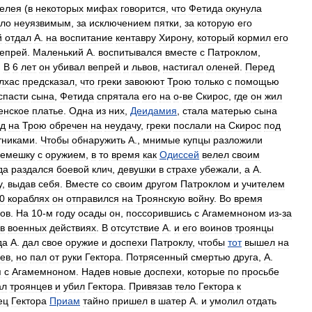
елея
(
в
некоторых
мифах
говорится
,
что
Фетида
окунула
ало
неуязвимым
,
за
исключением
пятки
,
за
которую
его
й
отдал
А
.
на
воспитание
кентавру
Хирону
,
который
кормил
его
епрей
.
Маленький
А
.
воспитывался
вместе
с
Патроклом
,
.
В
6
лет
он
убивал
вепрей
и
львов
,
настигал
оленей
.
Перед
лхас
предсказал
,
что
греки
завоюют
Трою
только
с
помощью
спасти
сына
,
Фетида
спрятала
его
на
о
-
ве
Скирос
,
где
он
жил
енское
платье
.
Одна
из
них
,
Деидамия
,
стала
матерью
сына
од
на
Трою
обречен
на
неудачу
,
греки
послали
на
Скирос
под
тниками
.
Чтобы
обнаружить
А
.,
мнимые
купцы
разложили
ремешку
с
оружием
,
в
то
время
как
Одиссей
велел
своим
да
раздался
боевой
клич
,
девушки
в
страхе
убежали
,
а
А
.
у
,
выдав
себя
.
Вместе
со
своим
другом
Патроклом
и
учителем
0
кораблях
он
отправился
на
Троянскую
войну
.
Во
время
гов
.
На
10
-
м
году
осады
он
,
поссорившись
с
Агамемноном
из
-
за
в
военных
действиях
.
В
отсутствие
А
.
и
его
воинов
троянцы
да
А
.
дал
свое
оружие
и
доспехи
Патроклу
,
чтобы
тот
вышел
на
ев
,
но
пал
от
руки
Гектора
.
Потрясенный
смертью
друга
,
А
.
я
с
Агамемноном
.
Надев
новые
доспехи
,
которые
по
просьбе
ал
троянцев
и
убил
Гектора
.
Привязав
тело
Гектора
к
ец
Гектора
Приам
тайно
пришел
в
шатер
А
.
и
умолил
отдать