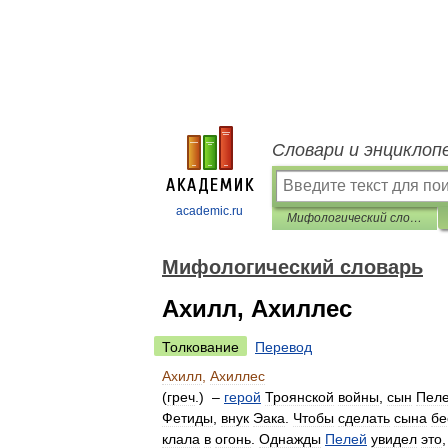
Словари и энциклоп
academic.ru
Мифологический словарь
Мифологический словарь
Ахилл, Ахиллес
Толкование
Перевод
Ахилл
,
Ахиллес
(
греч
.) –
герой
Троянской
войны
,
сын
Пел
Фетиды
,
внук
Эака
.
Чтобы
сделать
сына
бе
клала
в
огонь
.
Однажды
Пелей
увидел
это