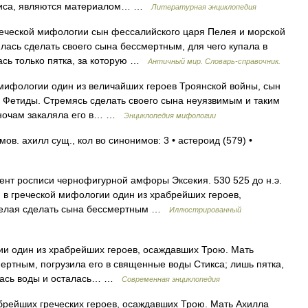
Париса, являются материалом… …
Литературная энциклопедия
греческой мифологии сын фессалийского царя Пелея и морской
лась сделать своего сына бессмертным, для чего купала в
лась только пятка, за которую …
Античный мир. Словарь-справочник.
 мифологии один из величайших героев Троянской войны, сын
 Фетиды. Стремясь сделать своего сына неуязвимым и таким
 ночам закаляла его в… …
Энциклопедия мифологии
в. ахилл сущ., кол во синонимов: 3 • астероид (579) •
ент росписи чернофигурной амфоры Эксекия. 530 525 до н.э.
, в греческой мифологии один из храбрейших героев,
желая сделать сына бессмертным …
Иллюстрированный
ии один из храбрейших героев, осаждавших Трою. Мать
ертным, погрузила его в священные воды Стикса; лишь пятка,
улась воды и осталась… …
Современная энциклопедия
брейших греческих героев, осаждавших Трою. Мать Ахилла