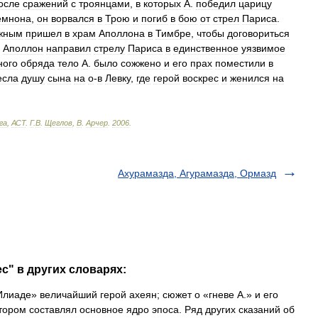
осле
сражений
с
троянцами
,
в
которых
А
.
победил
царицу
мнона
,
он
ворвался
в
Трою
и
погиб
в
бою
от
стрел
Париса
.
жным
пришел
в
храм
Аполлона
в
Тимбре
,
чтобы
договориться
.
Аполлон
направил
стрелу
Париса
в
единственное
уязвимое
ного
обряда
тело
А
.
было
сожжено
и
его
прах
поместили
в
есла
душу
сына
на
о
-
в
Левку
,
где
герой
воскрес
и
женился
на
га
,
АСТ
.
Г
.
В
.
Щеглов
,
В
.
Арчер
.
2006
.
Ахурамазда, Агурамазда, Ормазд
с" в других словарях:
иаде» величайший герой ахеян; сюжет о «гневе А.» и его
ором составлял основное ядро эпоса. Ряд других сказаний об