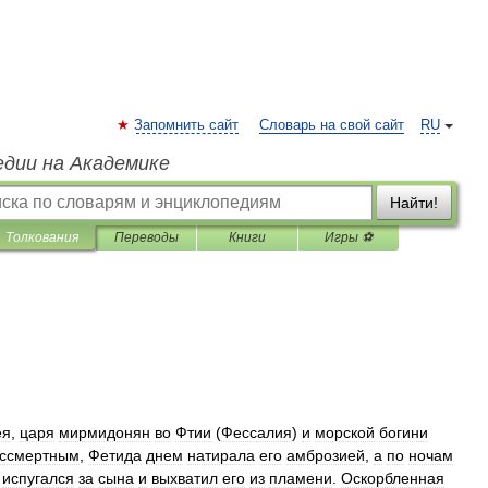
Запомнить сайт
Словарь на свой сайт
RU
едии на Академике
Найти!
Толкования
Переводы
Книги
Игры ⚽
ея
,
царя
мирмидонян
во
Фтии
(
Фессалия
)
и
морской
богини
ссмертным
,
Фетида
днем
натирала
его
амброзией
,
а
по
ночам
,
испугался
за
сына
и
выхватил
его
из
пламени
.
Оскорбленная