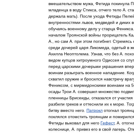
вмешательством
мужа
,
Фетида
покинула
П
младенца
в
воду
Стикса
,
отчего
тело
А
.
ст
держала
мать
).
После
ухода
Фетиды
Пеле
внутренностями
львов
,
медведей
и
диких
в
обучаясь
военному
делу
у
старца
Феникса
началом
Троянской
войны
прорицатель
Ка
А
.,
но
сам
А
.
при
этом
погибнет
.
Стремясь
среди
дочерей
царя
Ликомеда
,
одетый
в
ж
Ахилла
Неоптолема
.
Узнав
,
что
без
А
.
пох
видом
купцов
хитроумного
Одиссея
со
спу
перед
царскими
дочерьми
украшения
впе
воинам
разыграть
военное
нападение
.
Ког
схватил
оружие
и
бросился
навстречу
враг
Фениксом
,
с
мирмидонскими
воинами
на
5
осады
Трои
А
.
совершил
множество
подви
пленницы
Брисеиды
,
отказался
от
участия
разбили
греков
и
оттеснили
их
к
морю
.
Тог
битву
вместо
него
.
Патрокл
отогнал
троянц
поклялся
отомстить
троянцам
и
помирилс
Фетиды
выковал
для
него
Гефест
,
А
.
отогн
колеснице
,
А
.
привез
его
в
свой
лагерь
.
От