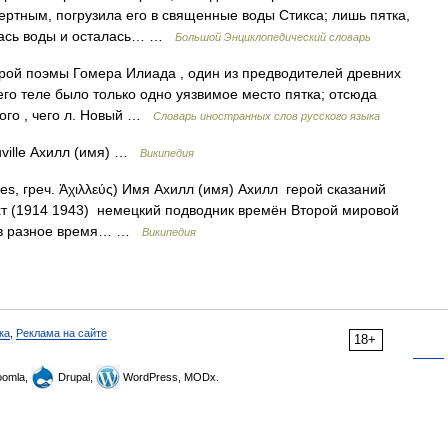
ертным, погрузила его в священные воды Стикса; лишь пятка,
улась воды и осталась… …
Большой Энциклопедический словарь
герой поэмы Гомера Илиада , один из предводителей древних
 его теле было только одно уязвимое место пятка; отсюда
кого , чего л. Новый …
Словарь иностранных слов русского языка
ville Ахилл (имя) …
Википедия
les, греч. Ἀχιλλεύς) Имя Ахилл (имя) Ахилл герой сказаний
хт (1914 1943) немецкий подводник времён Второй мировой
es в разное время… …
Википедия
ка
,
Реклама на сайте
18+
omla,
Drupal,
WordPress, MODx.