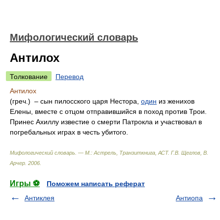
Мифологический словарь
Антилох
Толкование
Перевод
Антилох
(греч.) – сын пилосского царя Нестора,
один
из женихов
Елены, вместе с отцом отправившийся в поход против Трои.
Принес Ахиллу известие о смерти Патрокла и участвовал в
погребальных играх в честь убитого.
Мифологический словарь. — М.: Астрель, Транзиткнига, АСТ
.
Г.В. Щеглов, В.
Арчер
.
2006
.
Игры ⚽
Поможем написать реферат
Антиклея
Антиопа