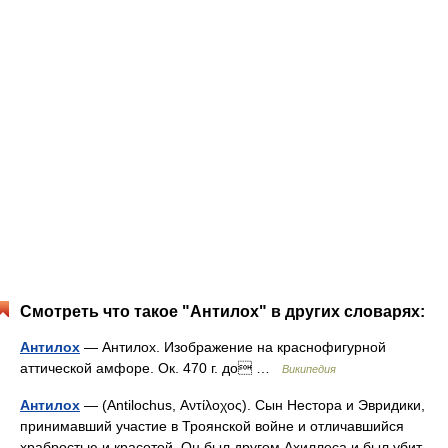
Смотреть что такое "Антилох" в других словарях:
Антилох
— Антилох. Изображение на краснофигурной
аттической амфоре. Ок. 470 г. до …
Википедия
Антилох
— (Antilochus, Αντίλοχος). Сын Нестора и Эвридики,
принимавший участие в Троянской войне и отличавшийся
храбростью и красотой. Он был другом Ахиллеса и был убит