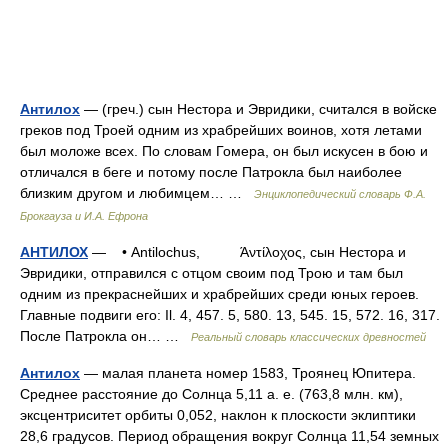
Антилох
— (греч.) сын Нестора и Эвридики, считался в войске
греков под Троей одним из храбрейших воинов, хотя летами
был моложе всех. По словам Гомера, он был искусен в бою и
отличался в беге и потому после Патрокла был наиболее
близким другом и любимцем… …
Энциклопедический словарь Ф.А.
Брокгауза и И.А. Ефрона
АНТИЛОХ
— • Antilochus, Άντίλοχος, сын Нестора и
Эвридики, отправился с отцом своим под Трою и там был
одним из прекраснейших и храбрейших среди юных героев.
Главные подвиги его: Il. 4, 457. 5, 580. 13, 545. 15, 572. 16, 317.
После Патрокла он… …
Реальный словарь классических древностей
Антилох
— малая планета номер 1583, Троянец Юпитера.
Среднее расстояние до Солнца 5,11 а. е. (763,8 млн. км),
эксцентриситет орбиты 0,052, наклон к плоскости эклиптики
28,6 градусов. Период обращения вокруг Солнца 11,54 земных