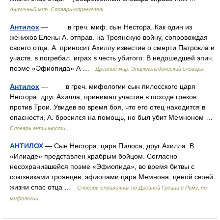
Античный мир. Словарь-справочник.
Антилох
— в греч. миф. сын Нестора. Как один из
женихов Елены А. отправ. на Троянскую войну, сопровождая
своего отца. А. приносит Ахиллу известие о смерти Патрокла и
участв. в погребал. играх в честь убитого. В недошедшей эпич.
поэме «Эфиопида» А …
Древний мир. Энциклопедический словарь
Антилох
— в греч. мифологии сын пилосского царя
Нестора, друг Ахилла; принимал участие в походе греков
против Трои. Увидев во время боя, что его отец находится в
опасности, А. бросился на помощь, но был убит Мемноном …
Словарь античности
АНТИЛОХ
— Сын Нестора, царя Пилоса, друг Ахилла. В
«Илиаде» представлен храбрым бойцом. Согласно
несохранившейся поэме «Эфиопида», во время битвы с
союзниками троянцев, эфиопами царя Мемнона, ценой своей
жизни спас отца …
Cловарь-справочник по Древней Греции и Риму, по
мифологии