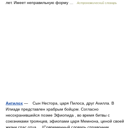
лет. Имеет неправильную форму …
Астрономический словарь
Антилох
— Сын Нестора, царя Пилоса, друг Ахилла. В
Илиаде представлен храбрым бойцом. Согласно
несохранившейся поэме Эфиопида , во время битвы с
союзниками троянцев, эфиопами царя Мемнона, ценой своей
жизни спас отца. (Современный словарь справочник …